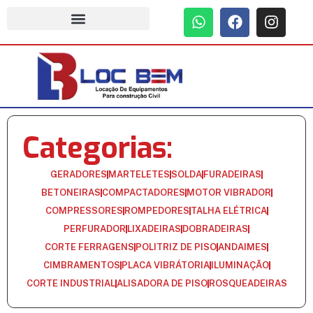
Categorias:
GERADORES
MARTELETES
SOLDA
FURADEIRAS
BETONEIRAS
COMPACTADORES
MOTOR VIBRADOR
COMPRESSORES
ROMPEDORES
TALHA ELÉTRICA
PERFURADOR
LIXADEIRAS
DOBRADEIRAS
CORTE FERRAGENS
POLITRIZ DE PISO
ANDAIMES
CIMBRAMENTOS
PLACA VIBRÁTORIA
ILUMINAÇÃO
CORTE INDUSTRIAL
ALISADORA DE PISO
ROSQUEADEIRAS