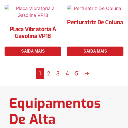
Perfuratriz De Coluna
Placa Vibratória À
Gasolina VP18
SAIBA MAIS
SAIBA MAIS
1
2
3
4
5
→
Equipamentos
De Alta