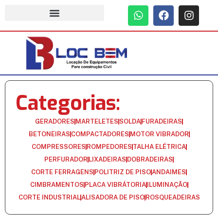
Categorias:
GERADORES
MARTELETES
SOLDA
FURADEIRAS
BETONEIRAS
COMPACTADORES
MOTOR VIBRADOR
COMPRESSORES
ROMPEDORES
TALHA ELÉTRICA
PERFURADOR
LIXADEIRAS
DOBRADEIRAS
CORTE FERRAGENS
POLITRIZ DE PISO
ANDAIMES
CIMBRAMENTOS
PLACA VIBRÁTORIA
ILUMINAÇÃO
CORTE INDUSTRIAL
ALISADORA DE PISO
ROSQUEADEIRAS