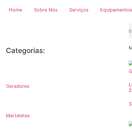
Home
Sobre Nós
Serviços
Equipamentos
M
Categorias:
L
Geradores
2
S
Marteletes