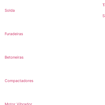
T
Solda
S
Furadeiras
Betoneiras
Compactadores
Motor Vibrador