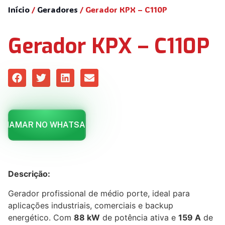
Início
/
Geradores
/ Gerador KPX – C110P
Gerador KPX – C110P
CHAMAR NO WHATSAPP
Descrição:
Gerador profissional de médio porte, ideal para
aplicações industriais, comerciais e backup
energético. Com
88 kW
de potência ativa e
159 A
de