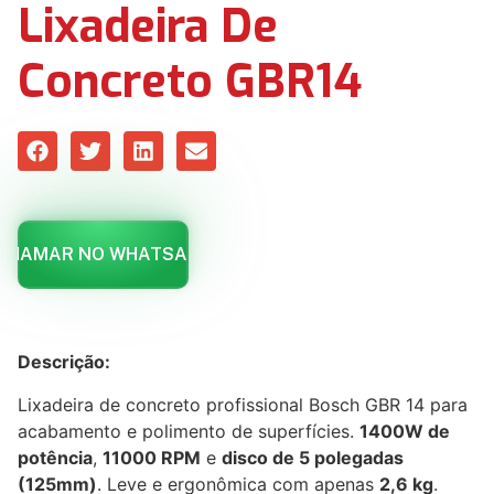
Lixadeira De
Concreto GBR14
CHAMAR NO WHATSAPP
Descrição:
Lixadeira de concreto profissional Bosch GBR 14 para
acabamento e polimento de superfícies.
1400W de
potência
,
11000 RPM
e
disco de 5 polegadas
(125mm)
. Leve e ergonômica com apenas
2,6 kg
.