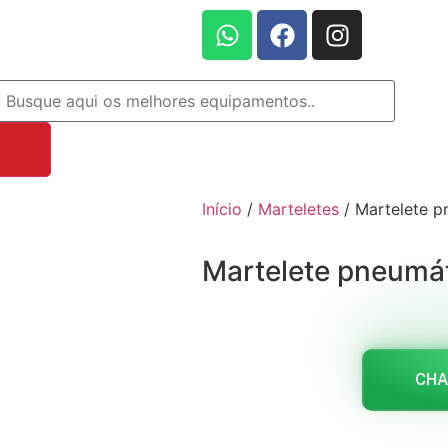
Início
/
Marteletes
/ Martelete p
Martelete pneumá
CHA