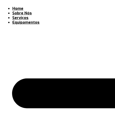
Ir
Home
para
Sobre Nós
o
Serviços
conteúdo
Equipamentos